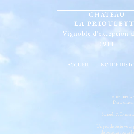
CHÂTEAU
LA PRIOULET
Vignoble d'exception 
1911
ACCUEIL
NOTRE HIST
Le premier wee
Dans une amb
Samedi & Dimanche 
Un jeu de piste vous 
disposition pour le