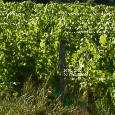
idel
-Plages
Animation chez Véro
e festive, venez découvrir ,
Animation ultra conviviale , dans u
chaleureux , venez découvrir , dé
accompagnement culinaire "fait ma
Quand /
Où
:
26 Mai 2026
De 17h à 20h30
Monsieur et Madame Côme Stéphan
 Guidel-Plages