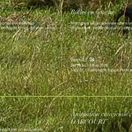
Bulles en bouche
 portes ouvertes des
Animation ultra conviviale , dans un
et déguster nos différents vins.
chaleureux , venez découvrir, dégus
Quand /
Où
:
Du 16 au 17 mai 2026
Sacy 51
Champagne Rigaut Poret et 
Animation conviviale c
aux
DARCOURT
plicité et un accueil très