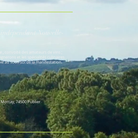
 indépendant Nouvelle-
ne , convoité des amateurs de vins ;
ignerons et les spécialités culinaires.
le au sous-sol de la manifestation.
x Mottay, 74500 Publier