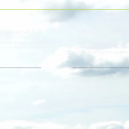
endants de Lille
Salon de la Garenn
ndants de France. Ce salon
Petit salon , à taille très huma
s vins et d'approvisionner
privilégiant le contact avec les 
Un accès parking très apprécia
Quand /
Où
:
Janvier 2027
Théâtre de La Garenne-Colomb
92250 La Garenne-Colombes
s