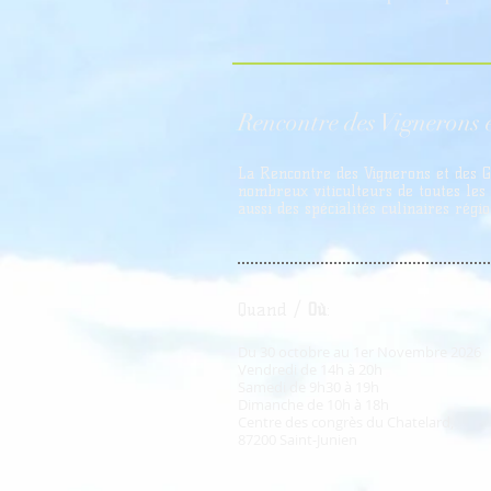
Rencontr
e des Vignerons 
La Rencontre des Vignerons et des 
nombreux viticulteurs de toutes les
aussi des spécialités culinaires régio
Quand /
Où
:
Du 30 octobre au 1er Novembre 2026
Vendredi de 14h à 20h
Samedi de 9h30 à 19h
Dimanche de 10h à 18h
Centre des congrès du Chatelard,
87200 Saint-Junien