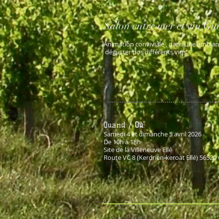
Salon entre mer et vin Gu
Animation conviviale , dans une ambianc
déguster nos différents vins.
Quand /
Où
:
Samedi 4 et dimanche 5 avril 2026
De 10h à 18h
Site de la Villeneuve Ellé
Route VC 8 (Kerdrien-keroat Ellé) 56520