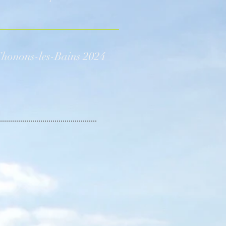
honons-les-Bains
2024