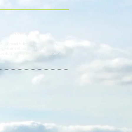
e Colombes
ine , convoité des amateurs de vins ;
vignerons et les spécialités culinaires.
ble au sous-sol de la manifestation.
es- 22 Av. de Verdun 1916