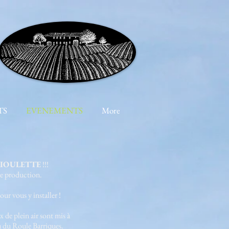
TS
EVENEMENTS
More
RIOULETTE
!!!
de production.
ur vous y installer !
 de plein air sont mis à
eu du Roule Barriques.