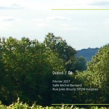
Foire aux vins d'Haspres
Animation ultra conviviale , dans une si
chaleureux, venez découvrir et déguster
Quand /
Où
:
Février 2027
Salle Michel Bernard
Rue Jules Boucly
59198 Haspres