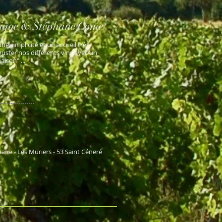
nique & Stéphane Come
ne simplicité et un accueil très
guster nos différents vins avec un
ison" ...
e - Les Muriers - 53 Saint Céneré