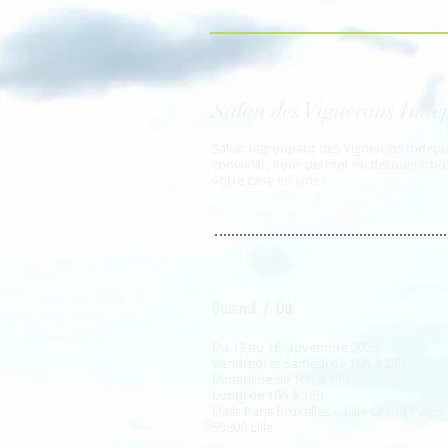
Salon des Vignerons Indép
Salon regroupant des Vignerons Indépe
convivial , vous permet de découvrir no
votre cave en vins !
Quand /
Où
:
Du 13 au 16 N
ovembre 2026
Vendredi et Samedi de 10h à 20h
Dimanche de 10h à 19h
Lundi de 10h à 16h
Halls Paris Bruxelles -- Lille Grand Palai
59800 Lille