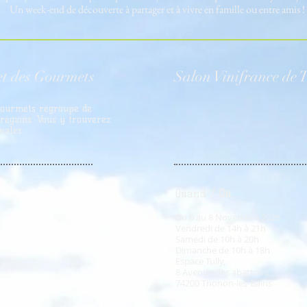
Un week-end de découverte à partager et à vivre en famille ou entre amis !
et des Gourmets
Salon Vinifrance de
T
Gourmets regroupe de
 régions. Vous y trouverez
nales.
Quand /
Où
:
Du 6 au 8 Novembre 2026
Vendredi de 14h à 21h
Samedi de 10h à 20h
Dimanche de 10h à 18h
Espace Tully,
8 Avenue des abattoirs,
74200 Thonon-les-Bains