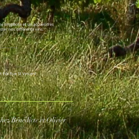
e simplicité et un accueil très
ter nos différents vins.
Fils Rue St Vincent
hez Bénédicte et Olivier