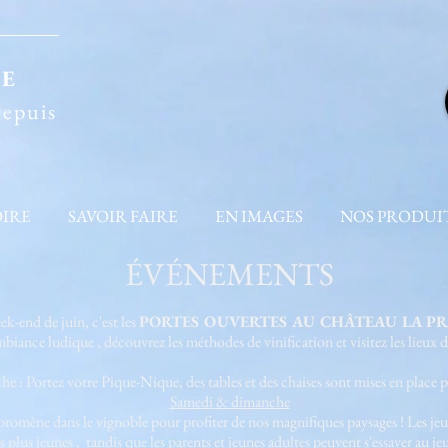
TE
depuis
OIRE
SAVOIR FAIRE
EN IMAGES
NOS PRODUI
ÉVÉNEMENTS
k-end de juin, c'est les
PORTES OUVERTES AU CHÂTEAU LA P
iance ludique , découvrez les méthodes de vinification et visitez les lieux 
: Portez votre Pique-Nique, des tables et des chaises sont mises en place po
Samedi & dimanche
promène dans le vignoble pour profiter de nos magnifiques paysages ! Les jeux
s plus jeunes , tandis que les parents et jeunes adultes peuvent s'essayer au j