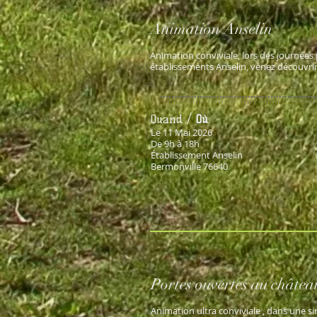
Animation Anselin
Animation conviviale, lors des journées
établissements Anselin, venez découvrir 
Quand /
Où
:
Le 11 Mai 2026
De 9h à 18h
Établissement Anselin
Bermonville 76640
Portes ouvertes au châte
Animation ultra conviviale , dans une sim