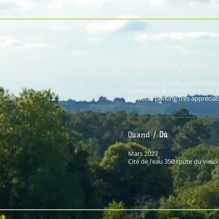
Salon des Vignerons
Aquitaine Publier
mplicité et un accueil très
 nos différents vins.
Petit salon , à taille très humai
privilégiant le contact avec les v
Un accès parking très appréciab
Quand /
Où
:
Mars 2027
Cité de l'eau 350 route du vieu