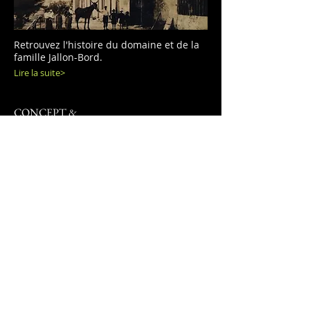
Retrouvez l'histoire du domaine et de la
famille Jallon-Bord.
Lire la suite>
CONCEPT &
ORIGINALITE
Un vignoble en corrélation avec la
nature.
Lire la suite>